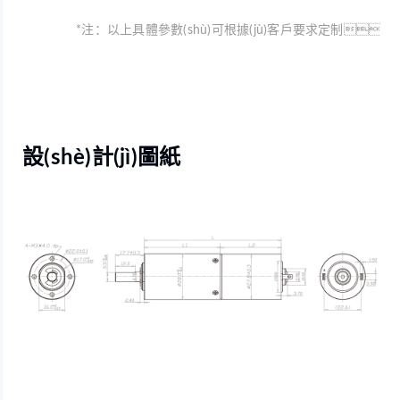
*注：以上具體參數(shù)可根據(jù)客戶要求定制
設(shè)計(jì)圖紙