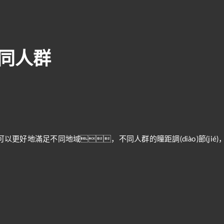
不同人群
可以更好地滿足不同地域，不同人群的瞳距調(diào)節(jié)，實(