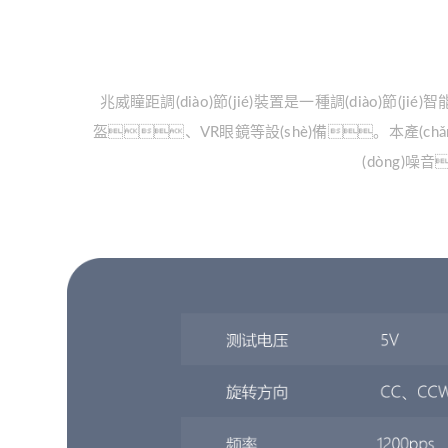
兆威瞳距調(diào)節(jié)裝置是一種調(diào)節(
盔、VR眼鏡等設(shè)備。本產(chǎn
(dòng)