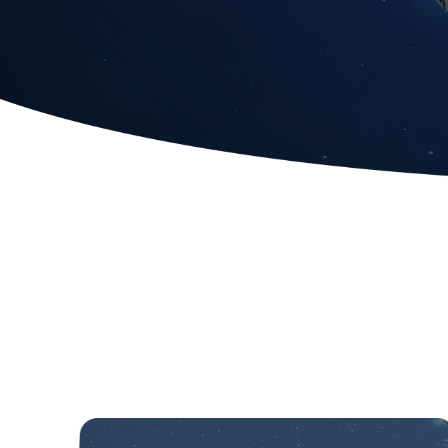
Φ4mm（MC0408）
Φ6mm（CL0623）
Φ8mm（MC0820）
Φ8mm（MC0824）
Φ10mm （MC1028）
Φ12mm（MC1223）
Φ12mm（MC1226）
Φ12mm（MC1237）
Φ16mm（MC1625）
Φ16mm（MC四極
兆威機(jī)電
1625）
Φ19mm（MC1958）
Φ22mm （MC2232）
Φ22mm（MC2250）