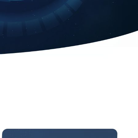
ZWSMD Φ22mm系列
ZWSMD Φ26mm系列
ZWSMD Φ32mm系列
ZWSMD Φ38mm系列
ZWSMD Φ42mm系列
qū)動(dòng)裝置