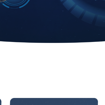
ZWPD Φ16mm系列
ZWMD Φ12mm系列
ZWPD Φ20mm系列
ZWMD Φ16mm系列
ZWPD Φ22mm系列
ZWMD Φ20mm系列
ZWPD Φ24mm系列
ZWMD Φ22mm系列
ZWPD Φ28mm系列
ZWMD Φ24mm系列
ZWPD Φ32mm系列
ZWMD Φ28mm系列
ZWMD Φ32mm系列
ZWMD Φ38mm系列
，微型瞳距調(diào)節(jié)驅(