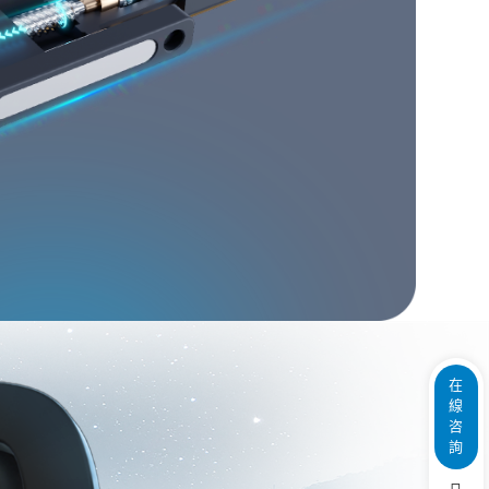
在
線
咨
詢