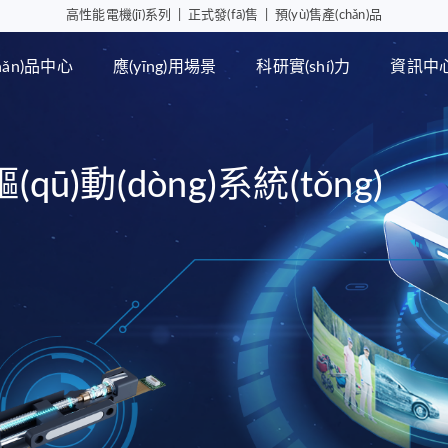
高性能電機(jī)系列
|
正式發(fā)售
|
預(yù)售產(chǎn)品
hǎn)品中心
應(yīng)用場景
科研實(shí)力
資訊中
(qū)動(dòng)系統(tǒng)
工業(yè)自動(dòng)化
智能消費
行星減速箱
行
àng)面清
高性能電機(jī)應(yīng)用
攝像頭
微型瞳距調
PD版本
MD版本
ng)
í)力
可持續(xù)發(fā)
設(shè)計(jì)實
展會(huì)活動
聯(lián)系我們
行業(yè)資訊
智能制造
檢測能力
常見問題
動(dòng
(shí)力
(dòng)
展
ZWPD Φ4.3mm系列
ZWMD Φ3.4mm系列
òng)系
ZWPD Φ6mm系列
ZWMD Φ4.3mm系列
ZWPD Φ8mm系列
ZWMD Φ6mm系列
ZWPD Φ10mm系列
ZWMD Φ8mm系列
ZWPD Φ12mm系列
ZWMD Φ10mm系列