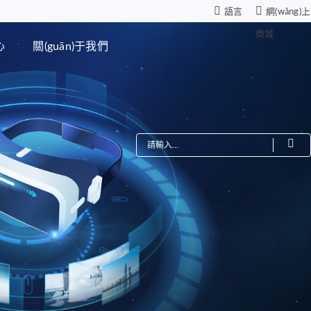
語言
網(wǎng)上
商城
心
關(guān)于我們
(fèi)
機(jī)器人
星減速箱（高性能版）
零背隙齒輪箱
模組
仿生機(jī)器人靈巧手
(diào)節(jié)驅(qū)
ZWSMD Φ4mm系列
電路板
)系統(tǒng)
ZWSMD Φ8mm系列
ZWSMD Φ6mm系列
ZWSMD Φ10mm系列
ZWSMD Φ12mm系列
ZWSMD Φ16mm系列
ZWSMD Φ19mm系列